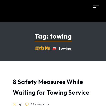
Tag:
towing
環球科技
🚘
towing
8 Safety Measures While
Waiting for Towing Service
By
3 Comments